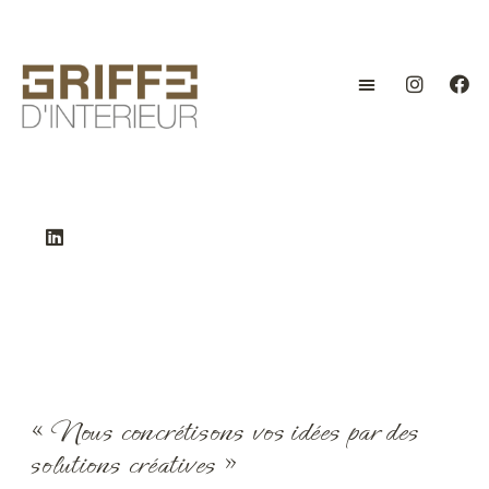
Aller
au
contenu
« Nous concrétisons vos idées par des
solutions créatives »